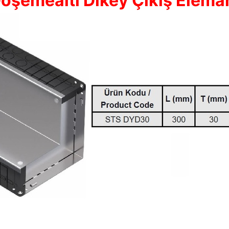
öşemealtı Dikey Çıkış Elema