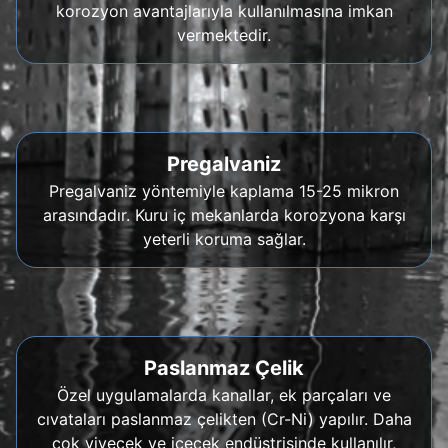
korozyon avantajlarıyla kullanılmasına imkan
vermektedir.
Pregalvaniz
Pregalvaniz yöntemiyle kaplama 15-25 mikron
arasındadır. Kuru iç mekanlarda korozyona karşı
yeterli koruma sağlar.
Paslanmaz Çelik
Özel uygulamalarda kanallar, ek parçaları ve
cıvataları paslanmaz çelikten (Cr-Ni) yapılır. Daha
çok yiyecek ve içecek endüstrisinde kullanılır,