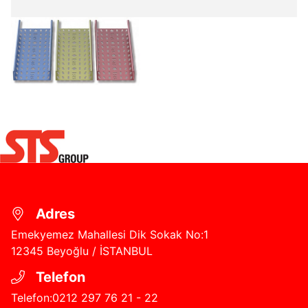
Adres
Emekyemez Mahallesi Dik Sokak No:1
12345
Beyoğlu / İSTANBUL
Telefon
Telefon:0212 297 76 21 - 22