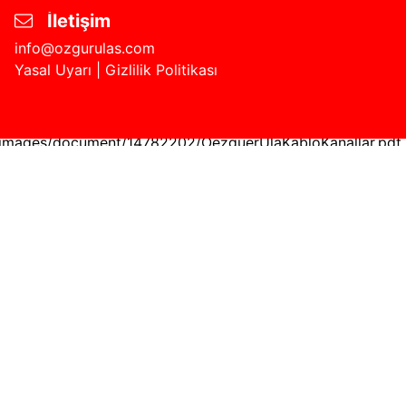
İletişim
info@ozgurulas.com
Yasal Uyarı
|
Gizlilik Politikası
/images/document/14782202/OezguerUlaKabloKanallar.pdf